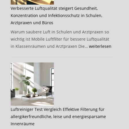
und
Verbesserte Luftqualität steigert Gesundheit,
Luftreiniger
Konzentration und Infektionsschutz in Schulen,
mit
Arztpraxen und Büros
HEPA-
Filter
Warum saubere Luft in Schulen und Arztpraxen so
schützen
wichtig ist Mobile Luftfilter für bessere Luftqualität
können
Verbesserte
in Klassenräumen und Arztpraxen Die…
weiterlesen
Luftqualität
steigert
Gesundheit,
Konzentration
und
Infektionsschutz
in
Schulen,
Luftreiniger Test Vergleich Effektive Filterung für
Arztpraxen
allergikerfreundliche, leise und energiesparsame
und
Innenräume
Büros