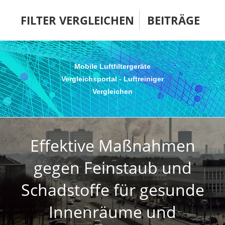
Zum
FILTER VERGLEICHEN
BEITRÄGE
Inhalt
springen
Mobile Luftfiltergeräte
Vergleichsportal - Luftreiniger
Vergleichen
Effektive Maßnahmen
gegen Feinstaub und
Schadstoffe für gesunde
Innenräume und