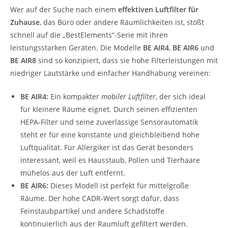
Wer auf der Suche nach einem
effektiven Luftfilter für
Zuhause
, das Büro oder andere Räumlichkeiten ist, stößt
schnell auf die „BestElements“-Serie mit ihren
leistungsstarken Geräten. Die Modelle
BE AIR4
,
BE AIR6
und
BE AIR8
sind so konzipiert, dass sie hohe Filterleistungen mit
niedriger Lautstärke und einfacher Handhabung vereinen:
BE AIR4:
Ein kompakter
mobiler Luftfilter
, der sich ideal
für kleinere Räume eignet. Durch seinen effizienten
HEPA-Filter und seine zuverlässige Sensorautomatik
steht er für eine konstante und gleichbleibend hohe
Luftqualität. Für Allergiker ist das Gerät besonders
interessant, weil es Hausstaub, Pollen und Tierhaare
mühelos aus der Luft entfernt.
BE AIR6:
Dieses Modell ist perfekt für mittelgroße
Räume. Der hohe CADR-Wert sorgt dafür, dass
Feinstaubpartikel und andere Schadstoffe
kontinuierlich aus der Raumluft gefiltert werden.