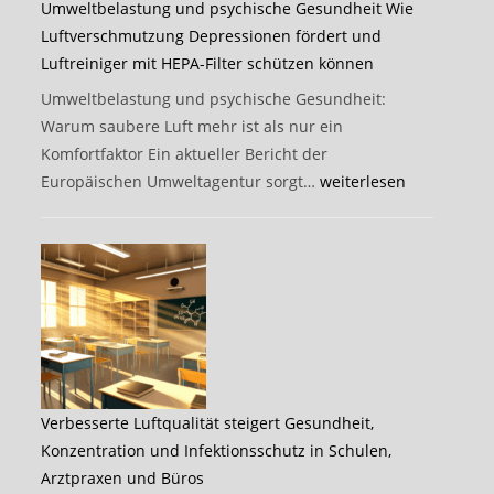
Umweltbelastung und psychische Gesundheit Wie
Luftverschmutzung Depressionen fördert und
Luftreiniger mit HEPA-Filter schützen können
Umweltbelastung und psychische Gesundheit:
Warum saubere Luft mehr ist als nur ein
Komfortfaktor Ein aktueller Bericht der
Umweltbelastung
Europäischen Umweltagentur sorgt…
weiterlesen
und
psychische
Gesundheit
Wie
Luftverschmutzung
Depressionen
fördert
und
Verbesserte Luftqualität steigert Gesundheit,
Luftreiniger
Konzentration und Infektionsschutz in Schulen,
mit
Arztpraxen und Büros
HEPA-