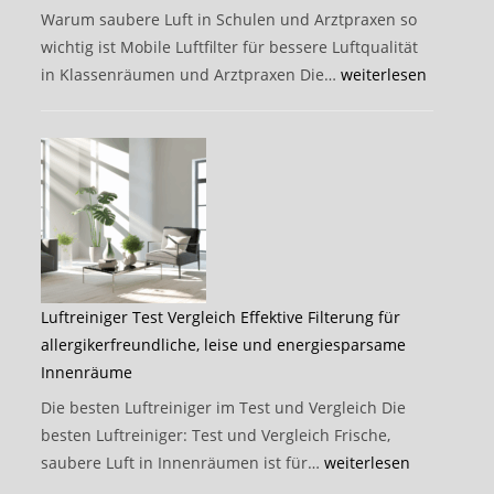
Filter
Warum saubere Luft in Schulen und Arztpraxen so
schützen
wichtig ist Mobile Luftfilter für bessere Luftqualität
können
Verbesserte
in Klassenräumen und Arztpraxen Die…
weiterlesen
Luftqualität
steigert
Gesundheit,
Konzentration
und
Infektionsschutz
in
Schulen,
Luftreiniger Test Vergleich Effektive Filterung für
Arztpraxen
allergikerfreundliche, leise und energiesparsame
und
Innenräume
Büros
Die besten Luftreiniger im Test und Vergleich Die
besten Luftreiniger: Test und Vergleich Frische,
Luftreiniger
saubere Luft in Innenräumen ist für…
weiterlesen
Test